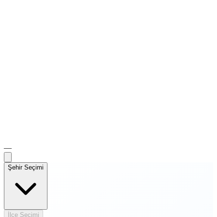
—
Şehir Seçimi
İlçe Seçimi