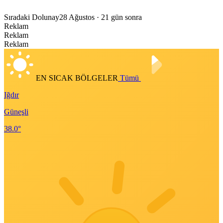
Sıradaki Dolunay
28 Ağustos
· 21 gün sonra
Reklam
Reklam
Reklam
EN SICAK BÖLGELER
Tümü
Iğdır
Güneşli
38.0°