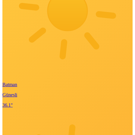
Batman
Güneşli
36.1°