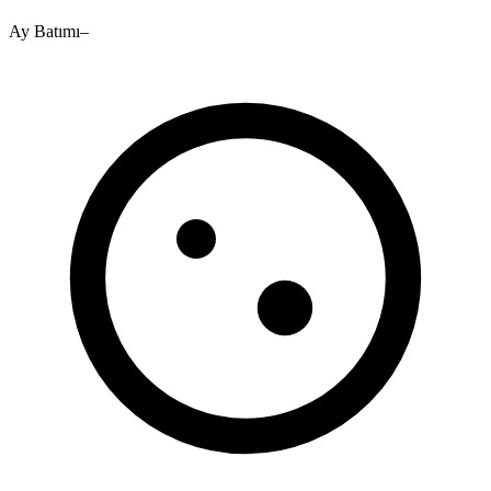
Ay Batımı
–