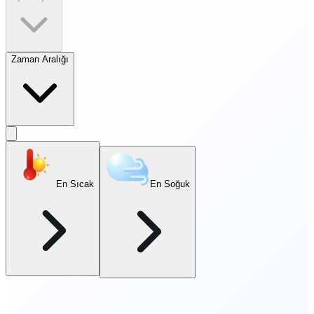
Zaman Aralığı
En Sıcak
En Soğuk