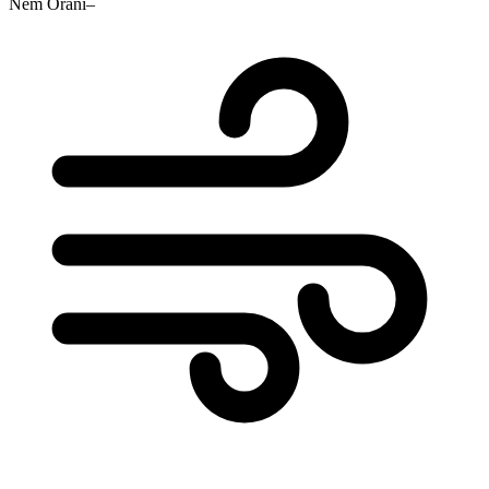
Nem Oranı
–