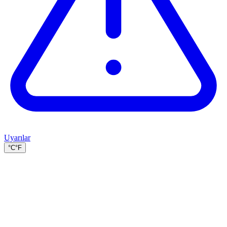
Uyarılar
°C
°F