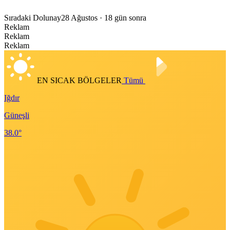
Sıradaki Dolunay
28 Ağustos
· 18 gün sonra
Reklam
Reklam
Reklam
EN SICAK BÖLGELER
Tümü
Iğdır
Güneşli
38.0°