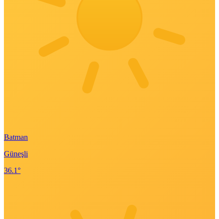
Batman
Güneşli
36.1°