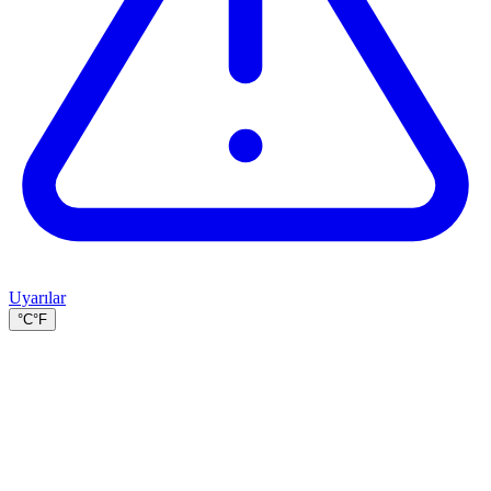
Uyarılar
°C
°F