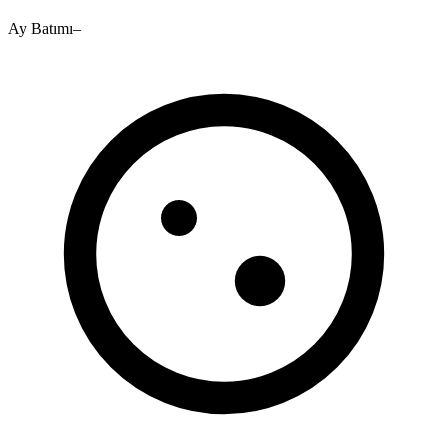
Ay Batımı
–