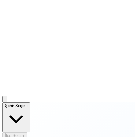
—
Şehir Seçimi
İlçe Seçimi