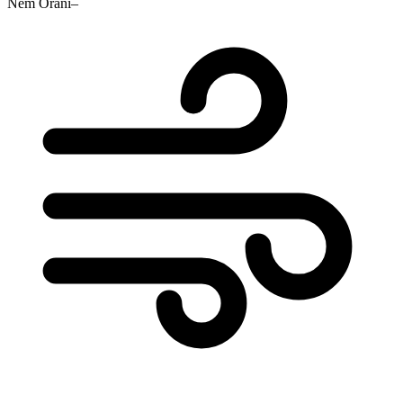
Nem Oranı
–