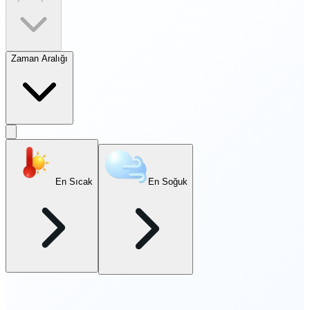
Zaman Aralığı
En Sıcak
En Soğuk