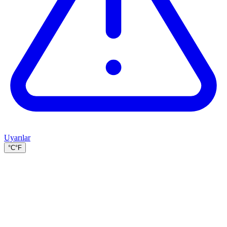
Uyarılar
°C
°F