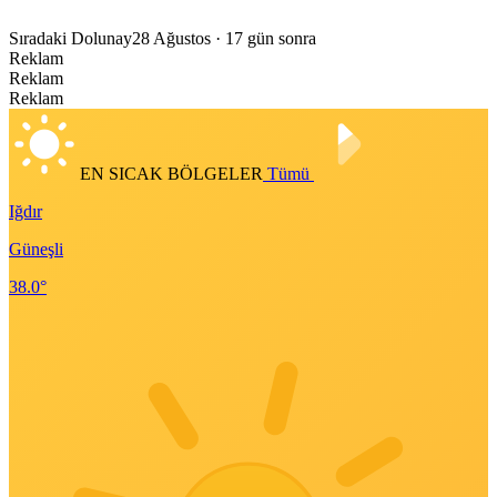
Sıradaki Dolunay
28 Ağustos
· 17 gün sonra
Reklam
Reklam
Reklam
EN SICAK BÖLGELER
Tümü
Iğdır
Güneşli
38.0°