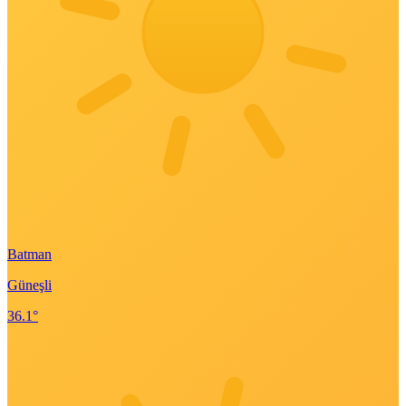
Batman
Güneşli
36.1°