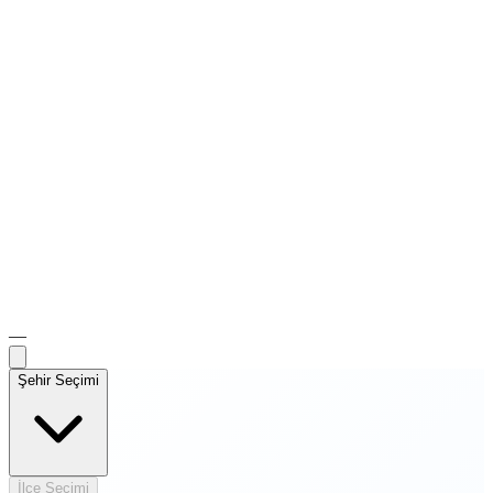
—
Şehir Seçimi
İlçe Seçimi