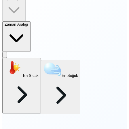
Zaman Aralığı
En Sıcak
En Soğuk