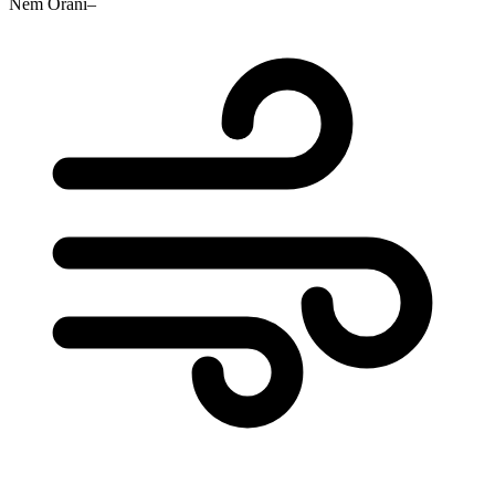
Nem Oranı
–