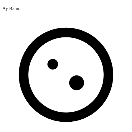
Ay Batımı
–