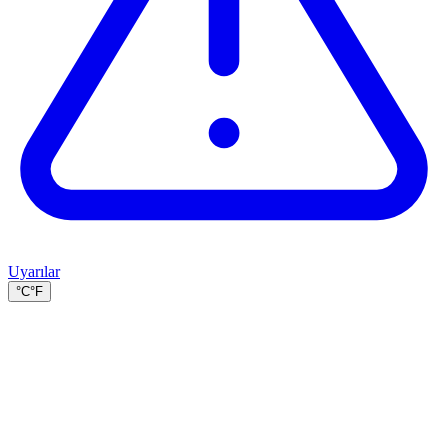
Uyarılar
°C
°F