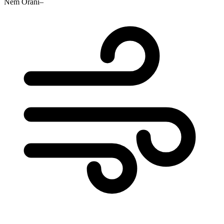
Nem Oranı
–