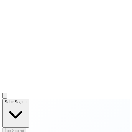
—
Şehir Seçimi
İlçe Seçimi