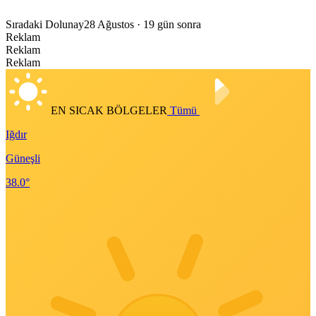
Sıradaki Dolunay
28 Ağustos
· 19 gün sonra
Reklam
Reklam
Reklam
EN SICAK BÖLGELER
Tümü
Iğdır
Güneşli
38.0°