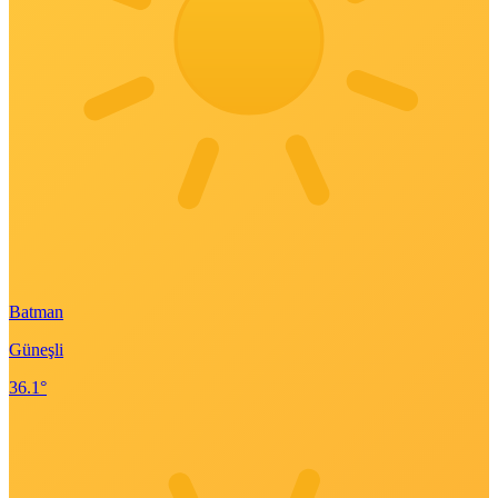
Batman
Güneşli
36.1°