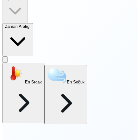
Zaman Aralığı
En Sıcak
En Soğuk