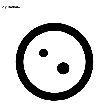
Ay Batımı
–