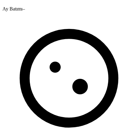
Ay Batımı
–