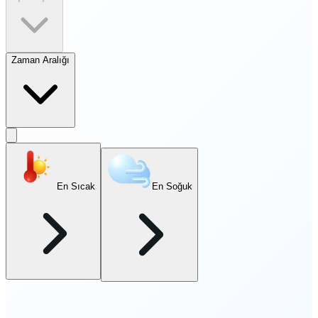
Zaman Aralığı
En Sıcak
En Soğuk