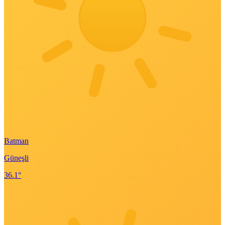
Batman
Güneşli
36.1°