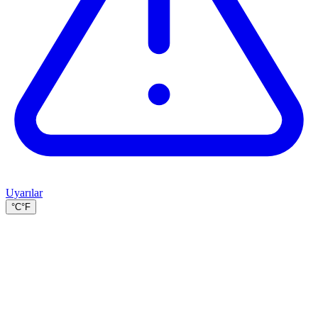
Uyarılar
°C
°F