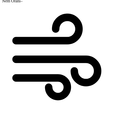
Nem Oranı
–