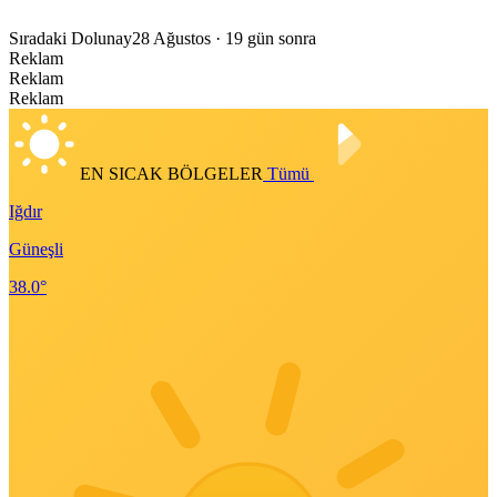
Sıradaki Dolunay
28 Ağustos
· 19 gün sonra
Reklam
Reklam
Reklam
EN SICAK BÖLGELER
Tümü
Iğdır
Güneşli
38.0°