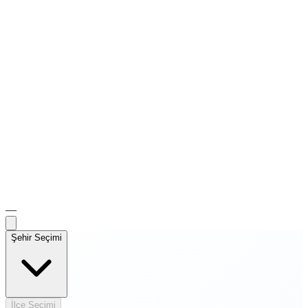
—
Şehir Seçimi
İlçe Seçimi