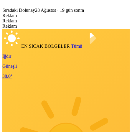
Sıradaki Dolunay
28 Ağustos
· 19 gün sonra
Reklam
Reklam
Reklam
EN SICAK BÖLGELER
Tümü
Iğdır
Güneşli
38.0°