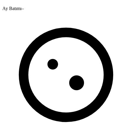
Ay Batımı
–