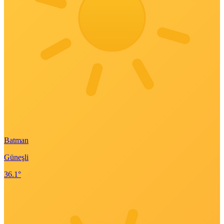
Batman
Güneşli
36.1°