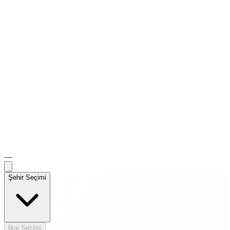
—
Şehir Seçimi
İlçe Seçimi