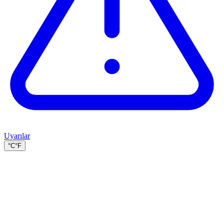
Uyarılar
°C
°F