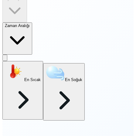
Zaman Aralığı
En Sıcak
En Soğuk