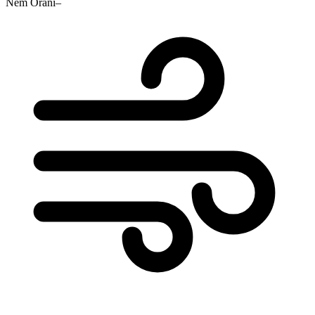
Nem Oranı
–