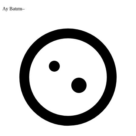
Ay Batımı
–