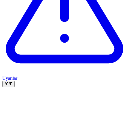
Uyarılar
°C
°F