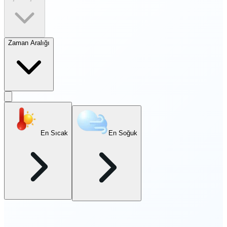
Zaman Aralığı
En Sıcak
En Soğuk