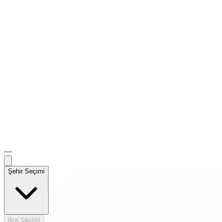
—
Şehir Seçimi
İlçe Seçimi