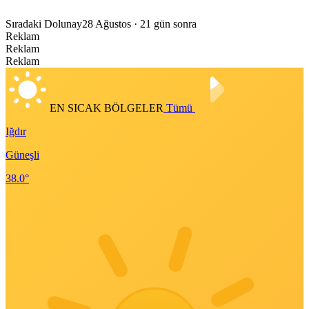
Sıradaki Dolunay
28 Ağustos
· 21 gün sonra
Reklam
Reklam
Reklam
EN SICAK BÖLGELER
Tümü
Iğdır
Güneşli
38.0°