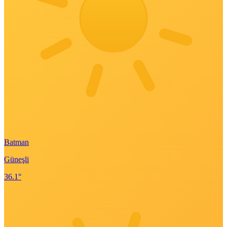
Batman
Güneşli
36.1°