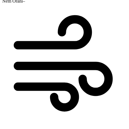
Nem Oranı
–