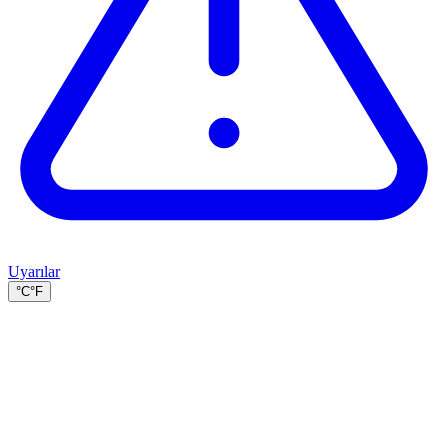
Uyarılar
°C
°F