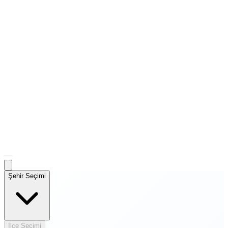
—
Şehir Seçimi
İlçe Seçimi