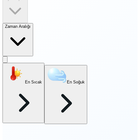
Zaman Aralığı
En Sıcak
En Soğuk