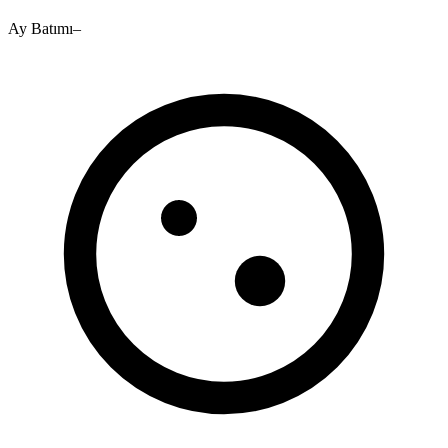
Ay Batımı
–