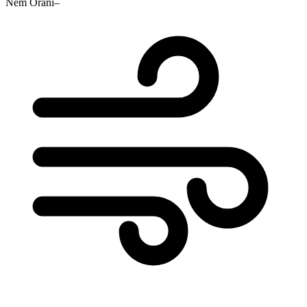
Nem Oranı
–