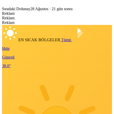
Sıradaki Dolunay
28 Ağustos
· 21 gün sonra
Reklam
Reklam
Reklam
EN SICAK BÖLGELER
Tümü
Iğdır
Güneşli
38.0°