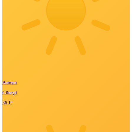
Batman
Güneşli
36.1°