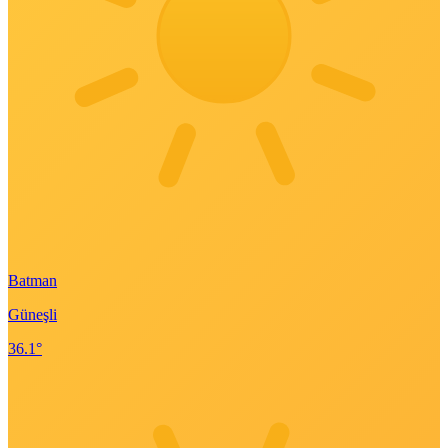
Batman
Güneşli
36.1°