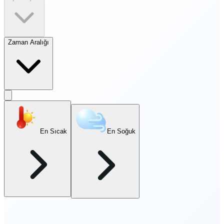
Zaman Aralığı
En Sıcak
En Soğuk