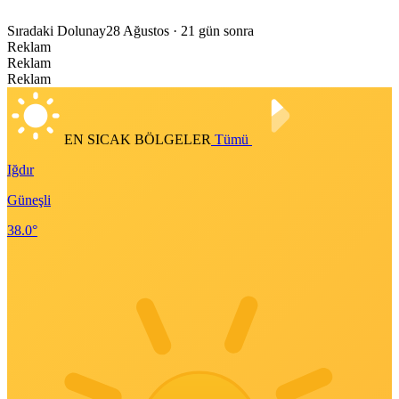
Sıradaki Dolunay
28 Ağustos
· 21 gün sonra
Reklam
Reklam
Reklam
EN SICAK BÖLGELER
Tümü
Iğdır
Güneşli
38.0°