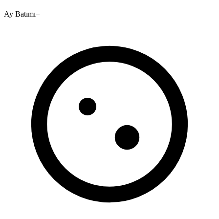
Ay Batımı
–