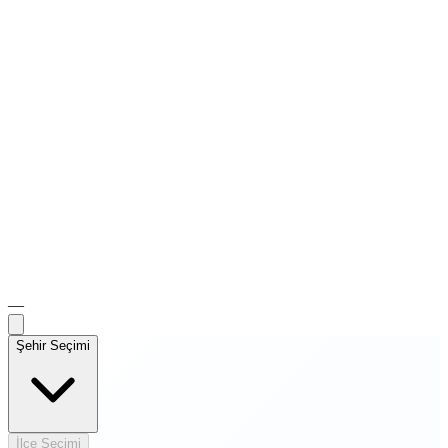
—
Şehir Seçimi
İlçe Seçimi