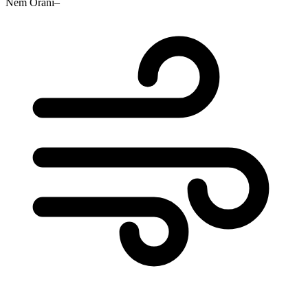
Nem Oranı
–