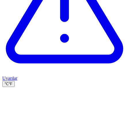
Uyarılar
°C
°F