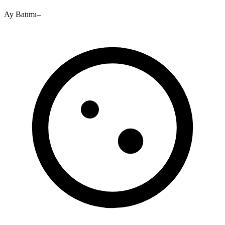
Ay Batımı
–