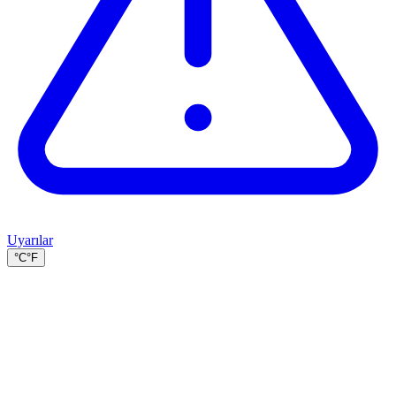
Uyarılar
°C
°F