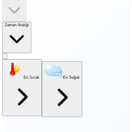
Zaman Aralığı
En Sıcak
En Soğuk