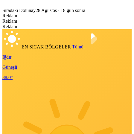
Sıradaki Dolunay
28 Ağustos
· 18 gün sonra
Reklam
Reklam
Reklam
EN SICAK BÖLGELER
Tümü
Iğdır
Güneşli
38.0°