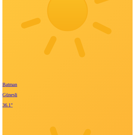
Batman
Güneşli
36.1°