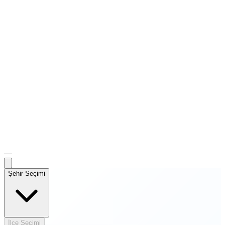
—
Şehir Seçimi
İlçe Seçimi