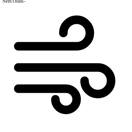
Nem Oranı
–