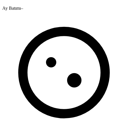
Ay Batımı
–