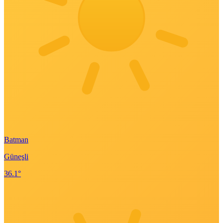
Batman
Güneşli
36.1°