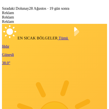
Sıradaki Dolunay
28 Ağustos
· 19 gün sonra
Reklam
Reklam
Reklam
EN SICAK BÖLGELER
Tümü
Iğdır
Güneşli
38.0°