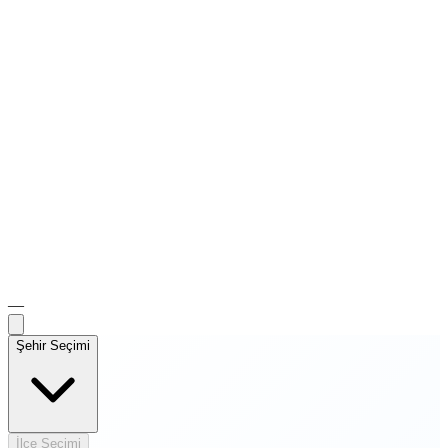
—
Şehir Seçimi
İlçe Seçimi