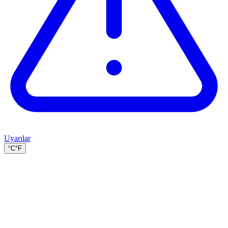
Uyarılar
°C
°F