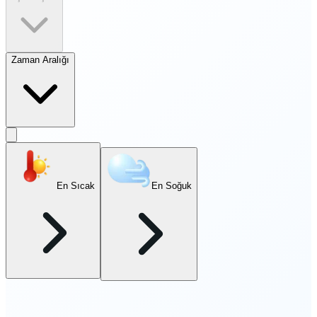
Zaman Aralığı
En Sıcak
En Soğuk