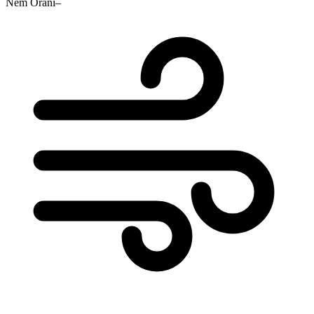
Nem Oranı
–