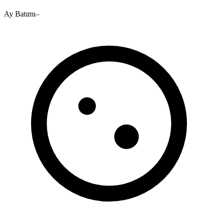
Ay Batımı
–