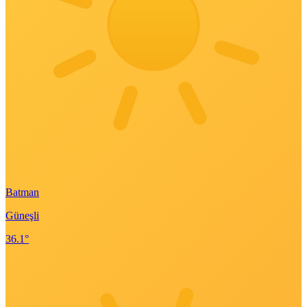
Batman
Güneşli
36.1°