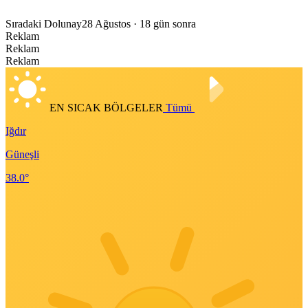
Sıradaki Dolunay
28 Ağustos
· 18 gün sonra
Reklam
Reklam
Reklam
EN SICAK BÖLGELER
Tümü
Iğdır
Güneşli
38.0°