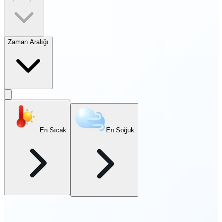
Zaman Aralığı
En Sıcak
En Soğuk