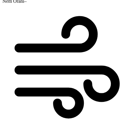
Nem Oranı
–