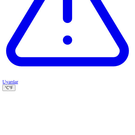
Uyarılar
°C
°F