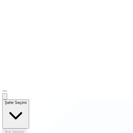
—
Şehir Seçimi
İlçe Seçimi