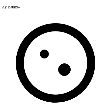
Ay Batımı
–