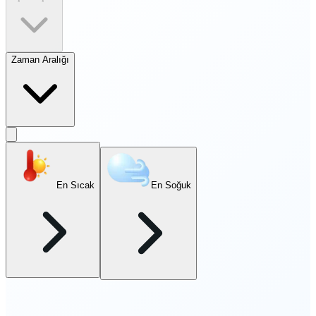
Zaman Aralığı
En Sıcak
En Soğuk