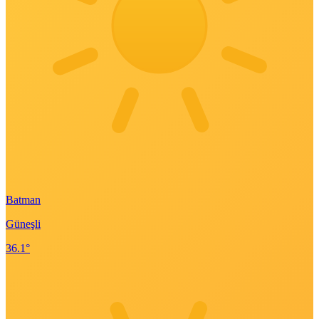
Batman
Güneşli
36.1°