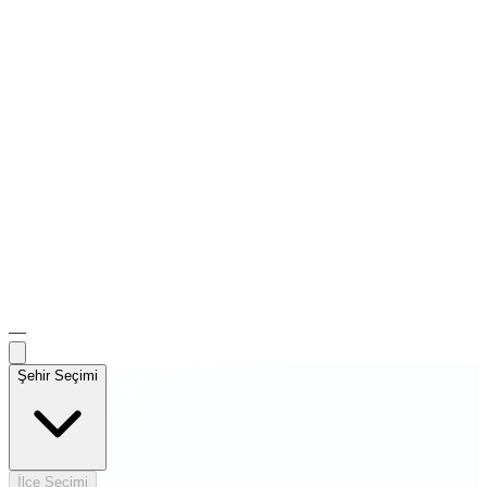
—
Şehir Seçimi
İlçe Seçimi