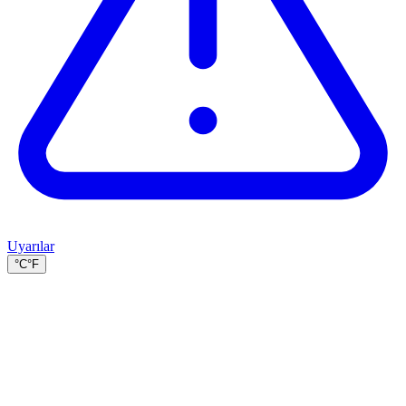
Uyarılar
°C
°F