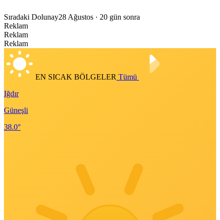
Sıradaki Dolunay
28 Ağustos
· 20 gün sonra
Reklam
Reklam
Reklam
EN SICAK BÖLGELER
Tümü
Iğdır
Güneşli
38.0°