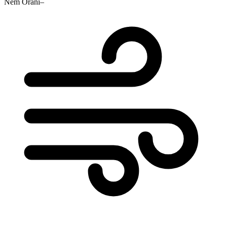
Nem Oranı
–