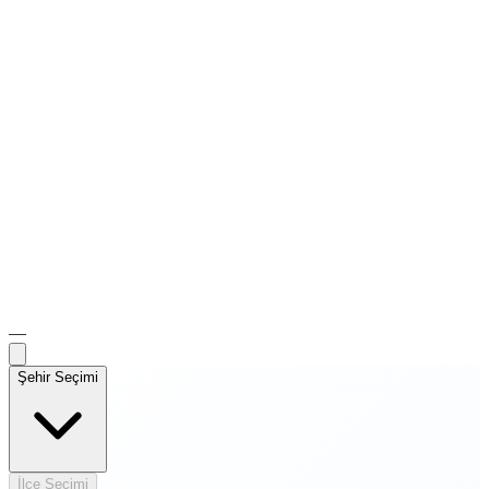
—
Şehir Seçimi
İlçe Seçimi