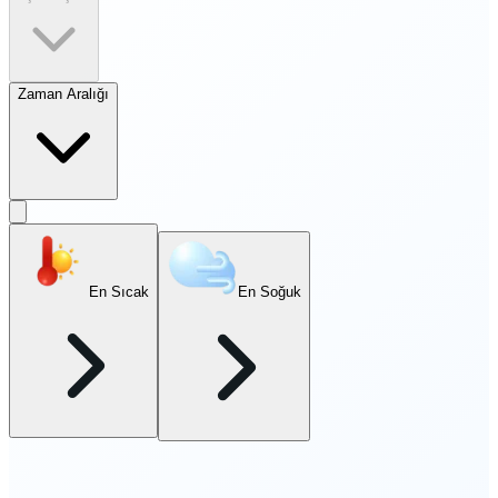
Zaman Aralığı
En Sıcak
En Soğuk