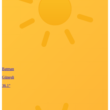
Batman
Güneşli
36.1°