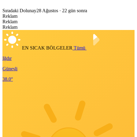
Sıradaki Dolunay
28 Ağustos
· 22 gün sonra
Reklam
Reklam
Reklam
EN SICAK BÖLGELER
Tümü
Iğdır
Güneşli
38.0°