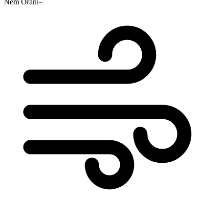
Nem Oranı
–