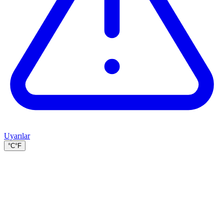
Uyarılar
°C
°F