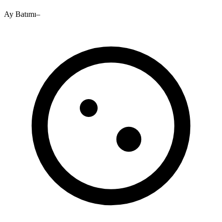
Ay Batımı
–