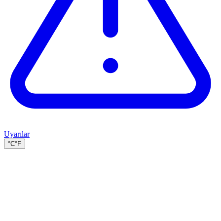
Uyarılar
°C
°F