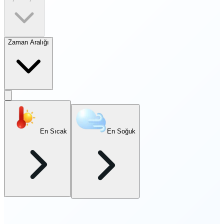
Zaman Aralığı
En Sıcak
En Soğuk