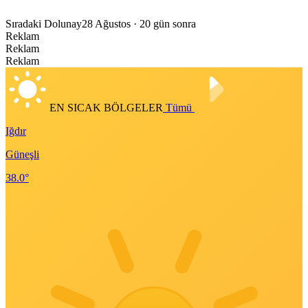
Sıradaki Dolunay
28 Ağustos
· 20 gün sonra
Reklam
Reklam
Reklam
EN SICAK BÖLGELER
Tümü
Iğdır
Güneşli
38.0°