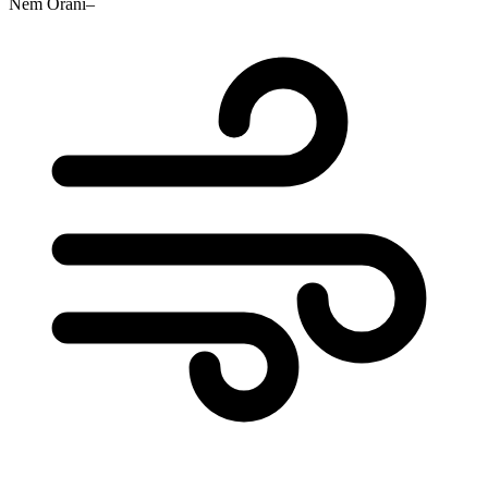
Nem Oranı
–