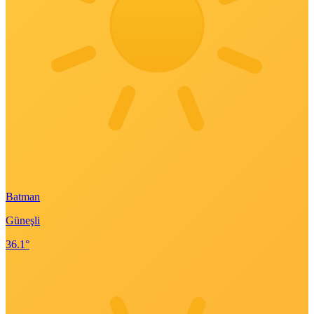
Batman
Güneşli
36.1°