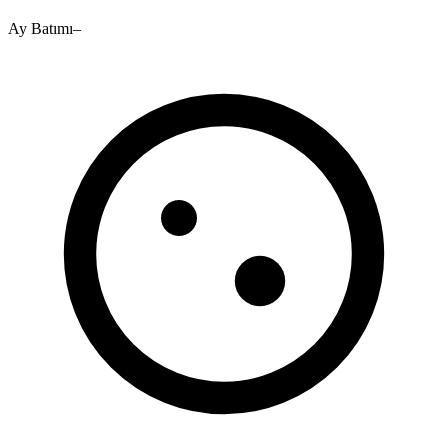
Ay Batımı
–