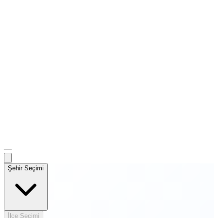
—
Şehir Seçimi
İlçe Seçimi