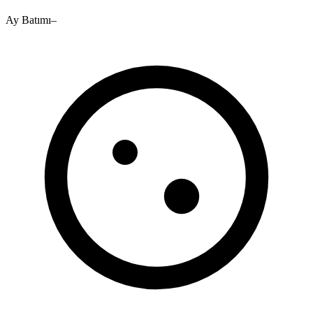
Ay Batımı
–