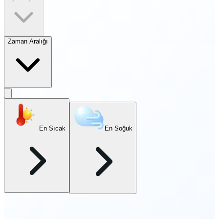
Zaman Aralığı
En Sıcak
En Soğuk