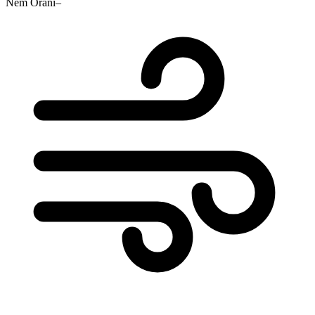
Nem Oranı
–