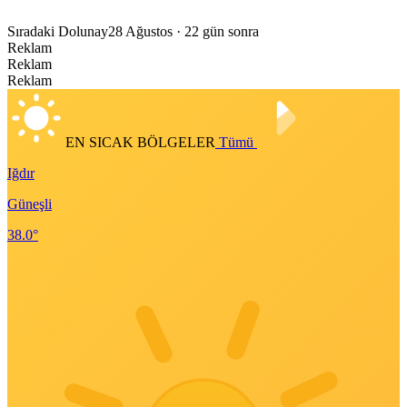
Sıradaki Dolunay
28 Ağustos
· 22 gün sonra
Reklam
Reklam
Reklam
EN SICAK BÖLGELER
Tümü
Iğdır
Güneşli
38.0°