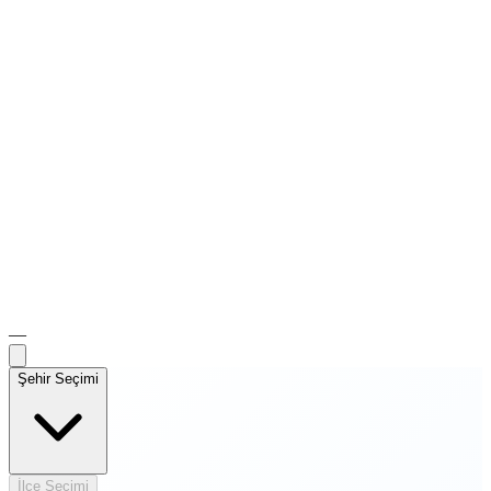
—
Şehir Seçimi
İlçe Seçimi