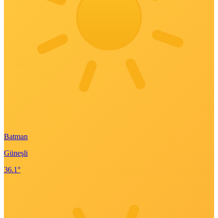
Batman
Güneşli
36.1°