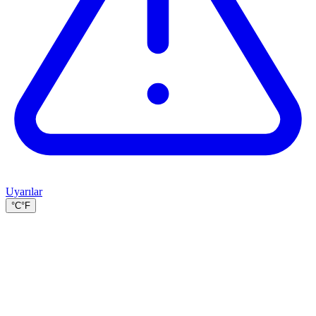
Uyarılar
°C
°F