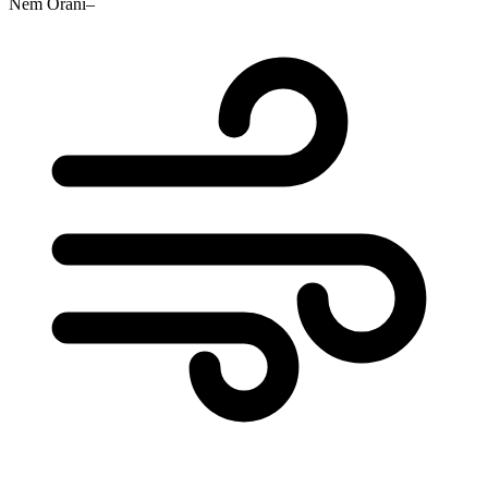
Nem Oranı
–