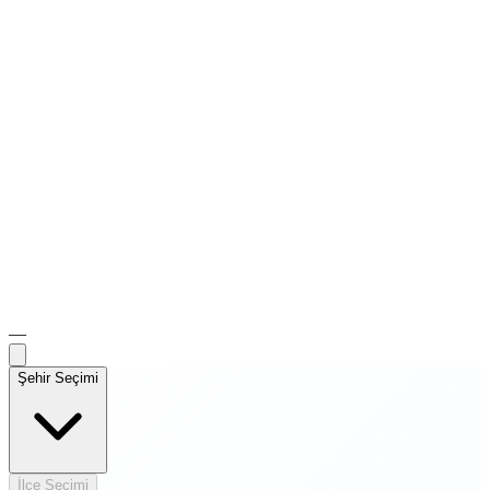
—
Şehir Seçimi
İlçe Seçimi