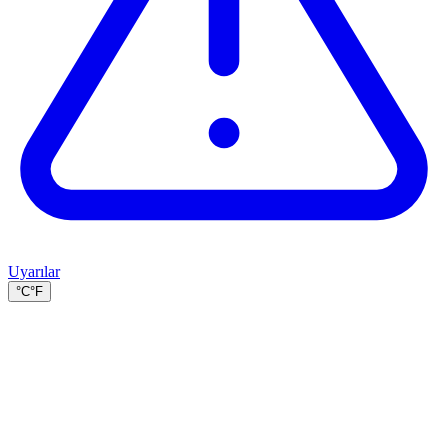
Uyarılar
°C
°F