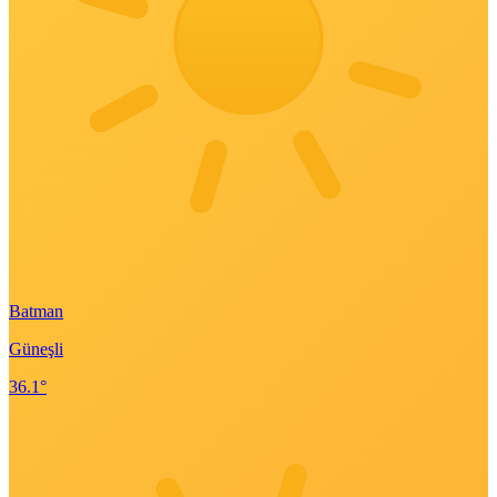
Batman
Güneşli
36.1°