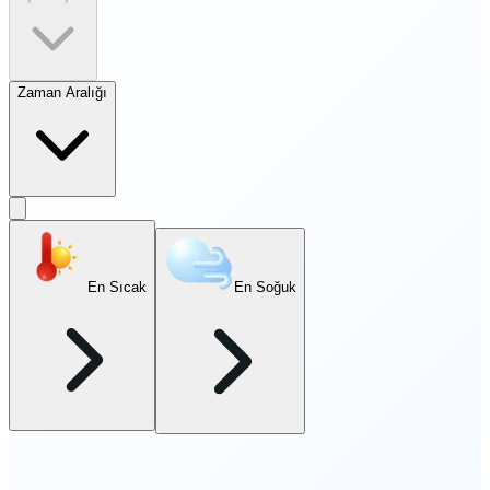
Zaman Aralığı
En Sıcak
En Soğuk