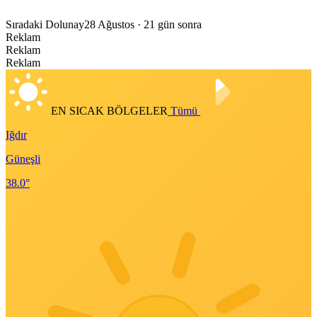
Sıradaki Dolunay
28 Ağustos
· 21 gün sonra
Reklam
Reklam
Reklam
EN SICAK BÖLGELER
Tümü
Iğdır
Güneşli
38.0°