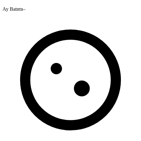
Ay Batımı
–