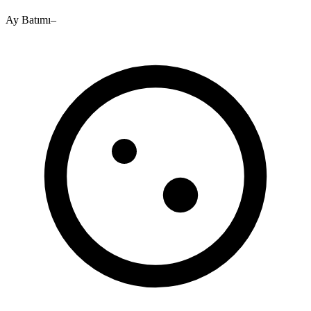
Ay Batımı
–