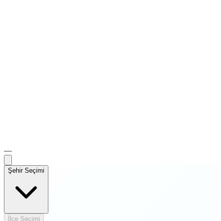
—
Şehir Seçimi
İlçe Seçimi