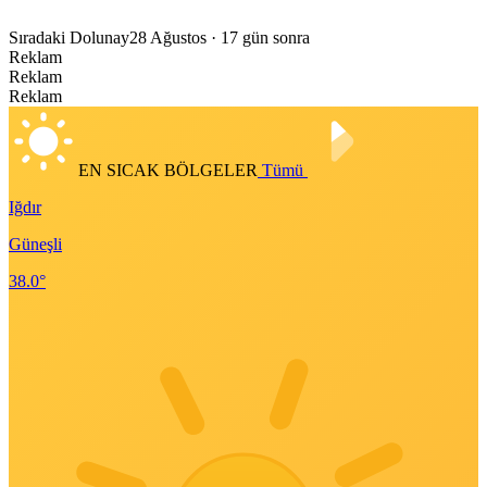
Sıradaki Dolunay
28 Ağustos
· 17 gün sonra
Reklam
Reklam
Reklam
EN SICAK BÖLGELER
Tümü
Iğdır
Güneşli
38.0°