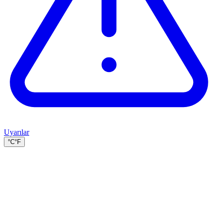
Uyarılar
°C
°F