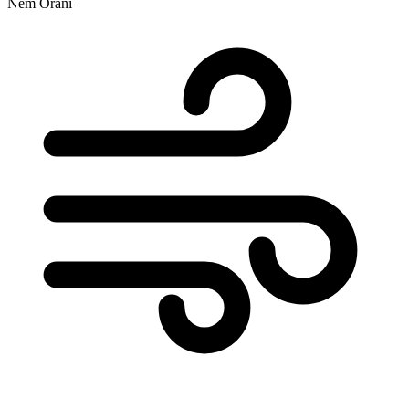
Nem Oranı
–