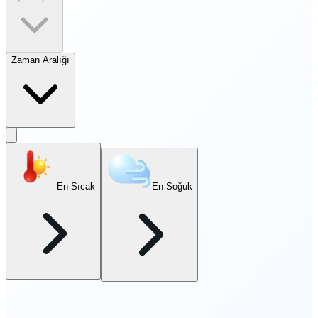
Zaman Aralığı
En Sıcak
En Soğuk