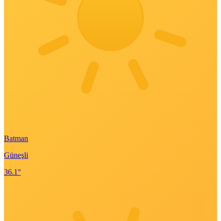
Batman
Güneşli
36.1°