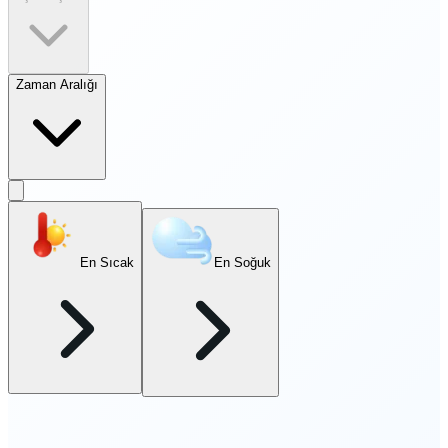
Zaman Aralığı
En Sıcak
En Soğuk