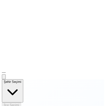
—
Şehir Seçimi
İlçe Seçimi