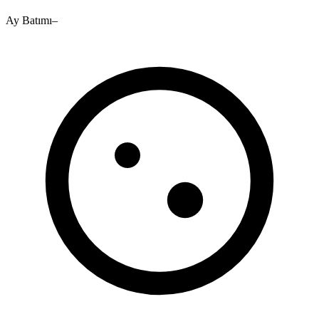
Ay Batımı
–