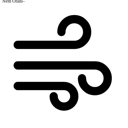
Nem Oranı
–