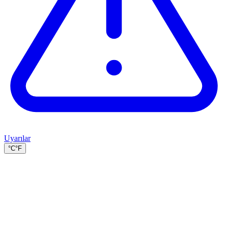
Uyarılar
°C
°F