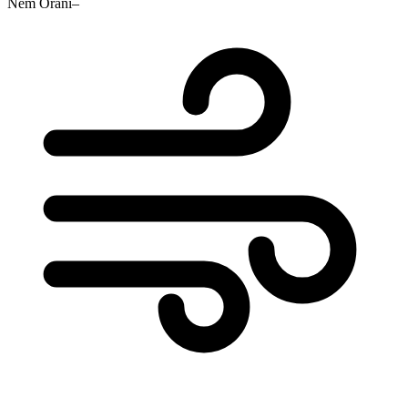
Nem Oranı
–