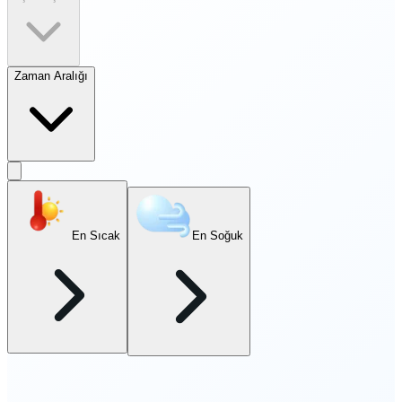
Zaman Aralığı
En Sıcak
En Soğuk