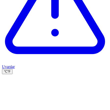
Uyarılar
°C
°F