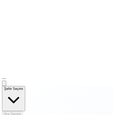
—
Şehir Seçimi
İlçe Seçimi