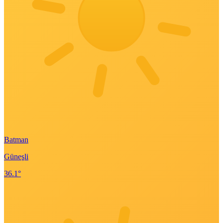
Batman
Güneşli
36.1°