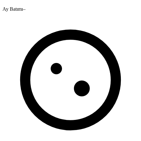
Ay Batımı
–