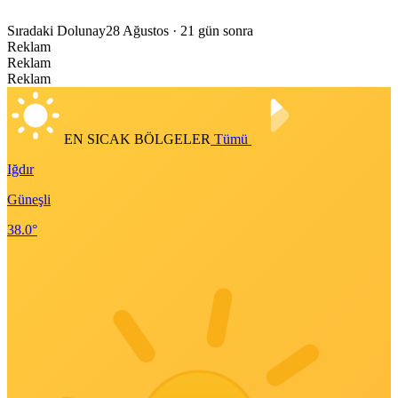
Sıradaki Dolunay
28 Ağustos
· 21 gün sonra
Reklam
Reklam
Reklam
EN SICAK BÖLGELER
Tümü
Iğdır
Güneşli
38.0°