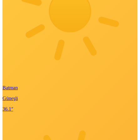
Batman
Güneşli
36.1°