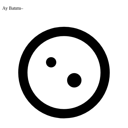
Ay Batımı
–