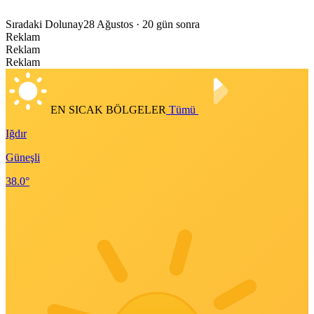
Sıradaki Dolunay
28 Ağustos
· 20 gün sonra
Reklam
Reklam
Reklam
EN SICAK BÖLGELER
Tümü
Iğdır
Güneşli
38.0°