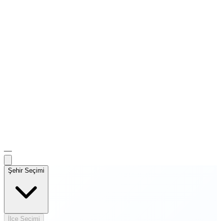
—
Şehir Seçimi
İlçe Seçimi