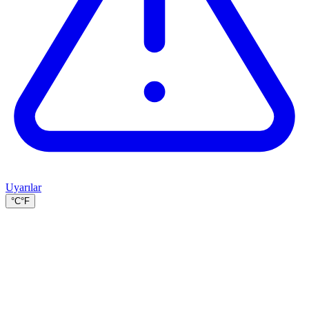
Uyarılar
°C
°F