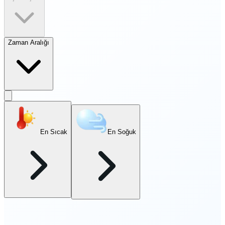
Zaman Aralığı
En Sıcak
En Soğuk