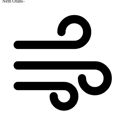
Nem Oranı
–