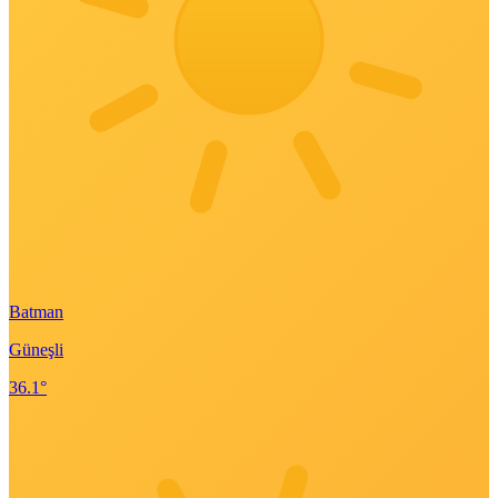
Batman
Güneşli
36.1°