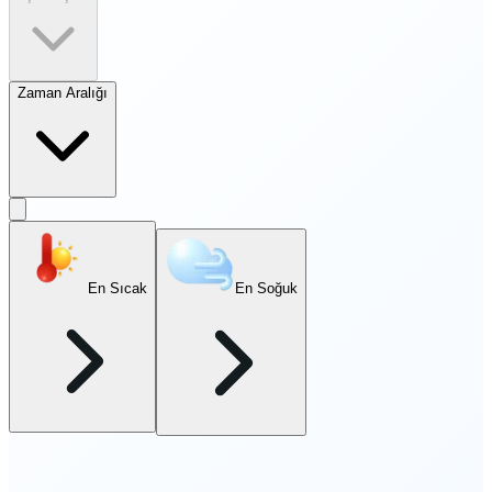
Zaman Aralığı
En Sıcak
En Soğuk