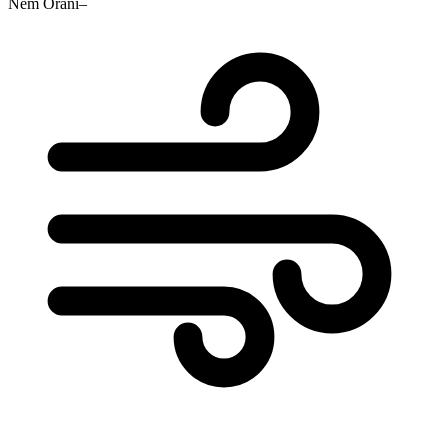
Nem Oranı
–