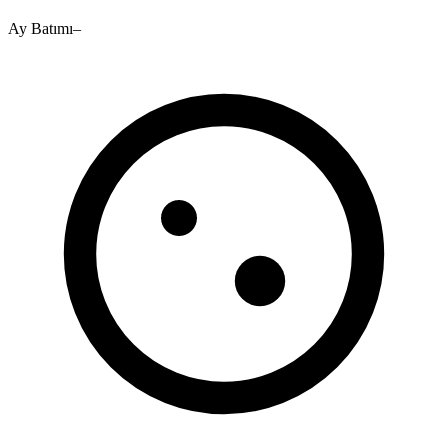
Ay Batımı
–