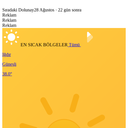
Sıradaki Dolunay
28 Ağustos
· 22 gün sonra
Reklam
Reklam
Reklam
EN SICAK BÖLGELER
Tümü
Iğdır
Güneşli
38.0°