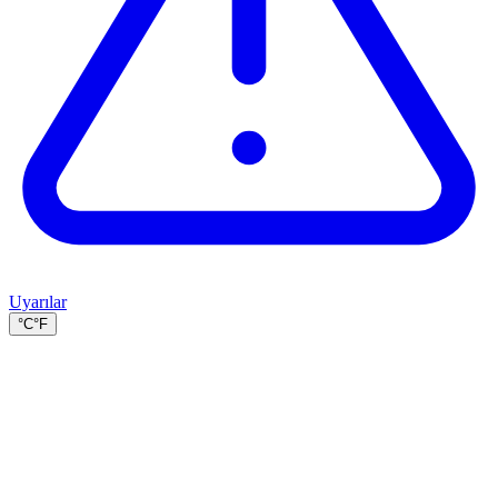
Uyarılar
°C
°F