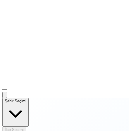
—
Şehir Seçimi
İlçe Seçimi