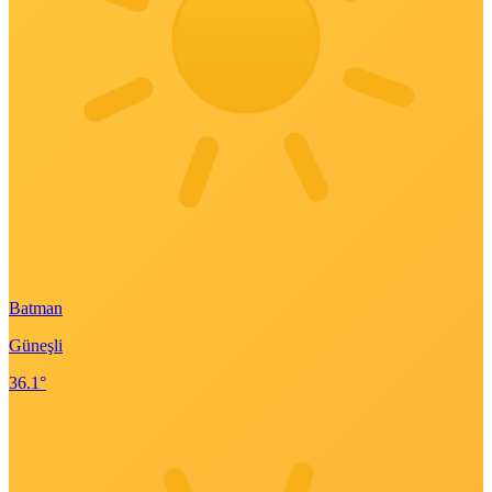
Batman
Güneşli
36.1°