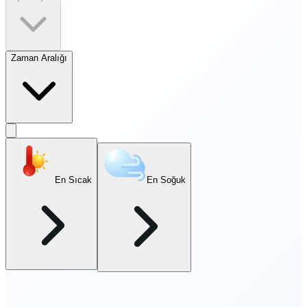
Zaman Aralığı
En Sıcak
En Soğuk