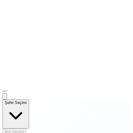
—
Şehir Seçimi
İlçe Seçimi