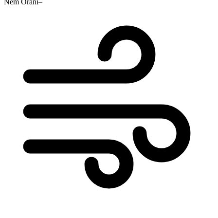
Nem Oranı
–