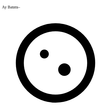
Ay Batımı
–