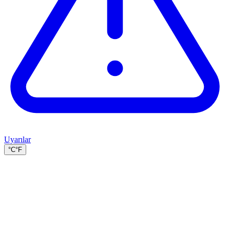
Uyarılar
°C
°F