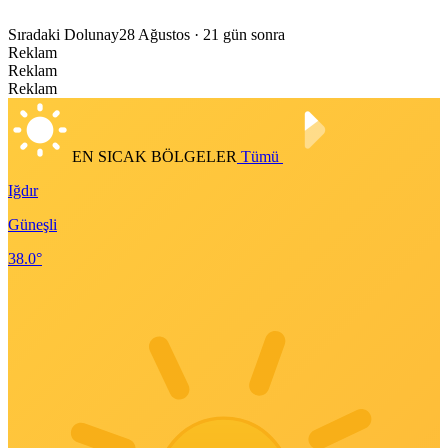
Sıradaki Dolunay
28 Ağustos
· 21 gün sonra
Reklam
Reklam
Reklam
EN SICAK BÖLGELER
Tümü
Iğdır
Güneşli
38.0°