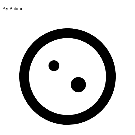
Ay Batımı
–