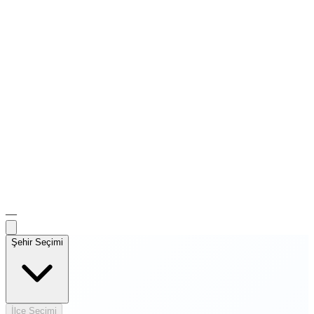
—
Şehir Seçimi
İlçe Seçimi