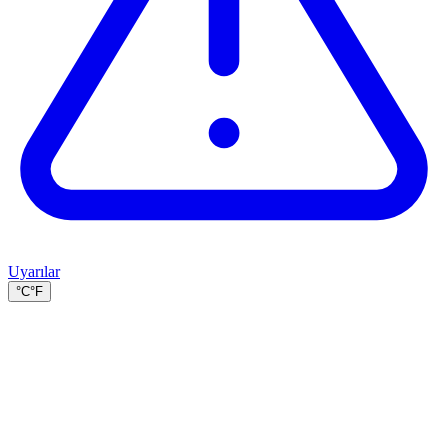
Uyarılar
°C
°F