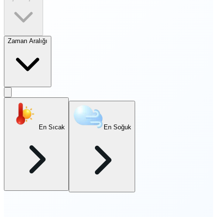
Zaman Aralığı
En Sıcak
En Soğuk