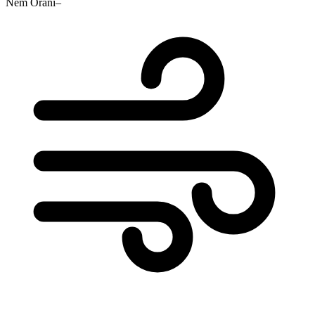
Nem Oranı
–