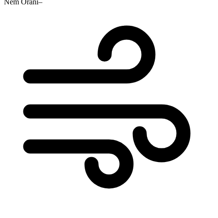
Nem Oranı
–