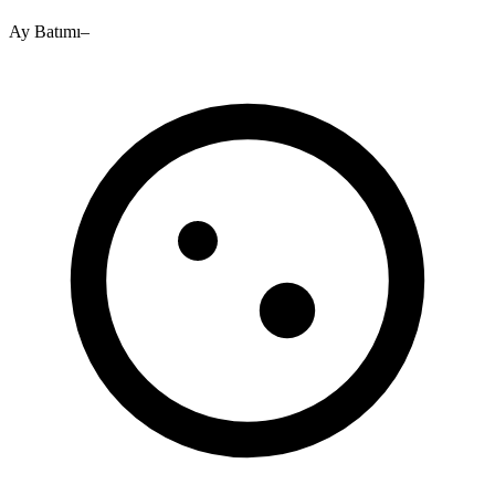
Ay Batımı
–