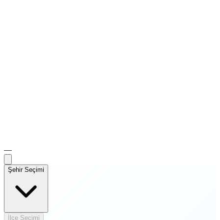
—
Şehir Seçimi
İlçe Seçimi