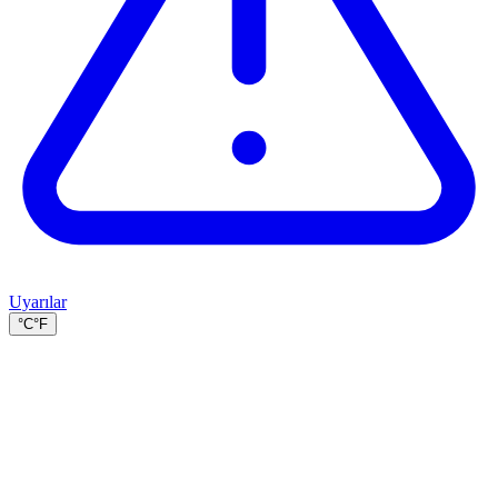
Uyarılar
°C
°F