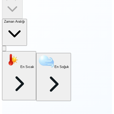
Zaman Aralığı
En Sıcak
En Soğuk