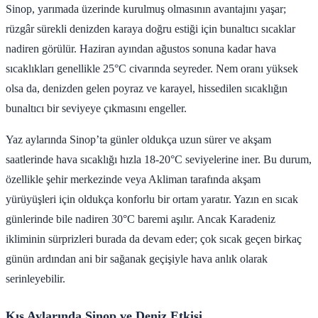
Sinop, yarımada üzerinde kurulmuş olmasının avantajını yaşar;
rüzgâr sürekli denizden karaya doğru estiği için bunaltıcı sıcaklar
nadiren görülür. Haziran ayından ağustos sonuna kadar hava
sıcaklıkları genellikle 25°C civarında seyreder. Nem oranı yüksek
olsa da, denizden gelen poyraz ve karayel, hissedilen sıcaklığın
bunaltıcı bir seviyeye çıkmasını engeller.
Yaz aylarında Sinop’ta günler oldukça uzun sürer ve akşam
saatlerinde hava sıcaklığı hızla 18-20°C seviyelerine iner. Bu durum,
özellikle şehir merkezinde veya Akliman tarafında akşam
yürüyüşleri için oldukça konforlu bir ortam yaratır. Yazın en sıcak
günlerinde bile nadiren 30°C baremi aşılır. Ancak Karadeniz
ikliminin sürprizleri burada da devam eder; çok sıcak geçen birkaç
günün ardından ani bir sağanak geçişiyle hava anlık olarak
serinleyebilir.
Kış Aylarında Sinop ve Deniz Etkisi