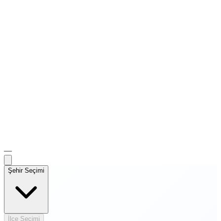
—
Şehir Seçimi
İlçe Seçimi