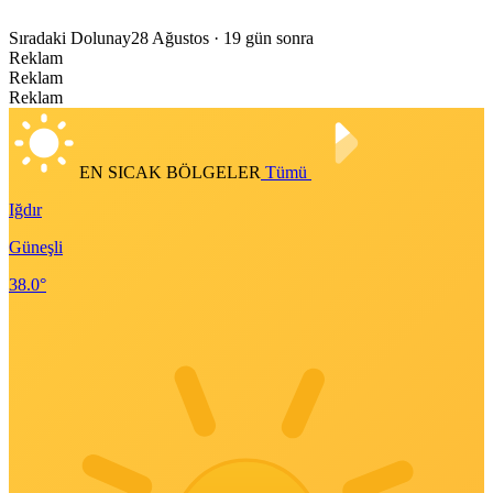
Sıradaki Dolunay
28 Ağustos
· 19 gün sonra
Reklam
Reklam
Reklam
EN SICAK BÖLGELER
Tümü
Iğdır
Güneşli
38.0°