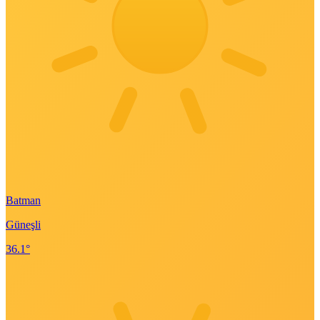
Batman
Güneşli
36.1°