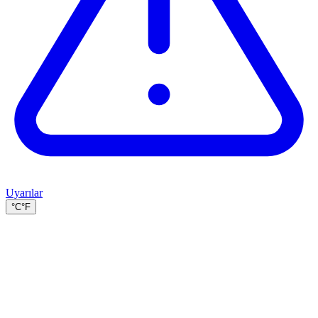
Uyarılar
°C
°F