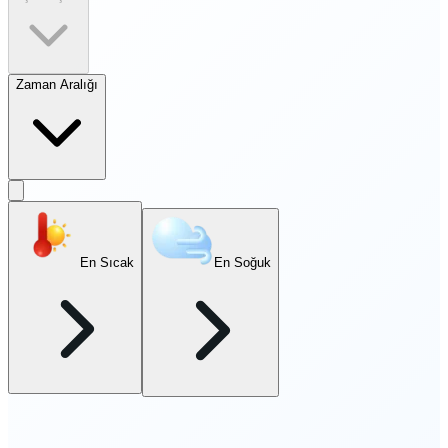
Zaman Aralığı
En Sıcak
En Soğuk