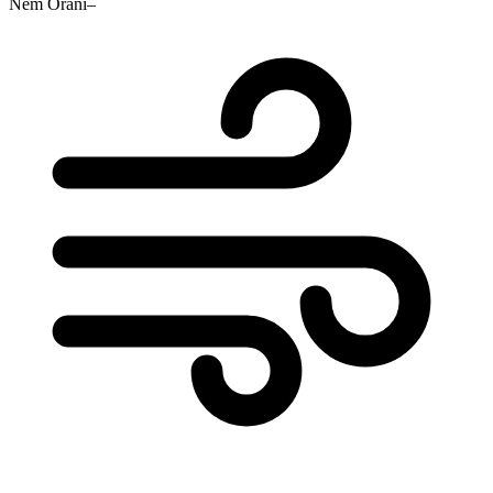
Nem Oranı
–