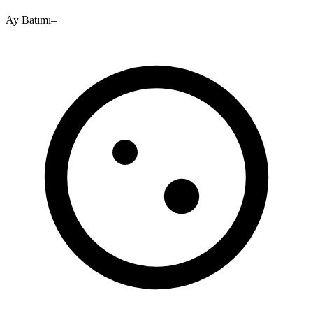
Ay Batımı
–