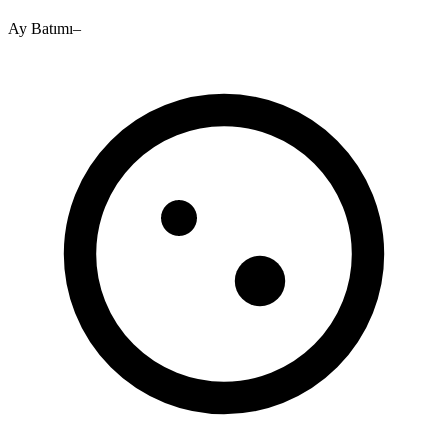
Ay Batımı
–