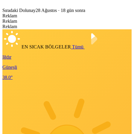
Sıradaki Dolunay
28 Ağustos
· 18 gün sonra
Reklam
Reklam
Reklam
EN SICAK BÖLGELER
Tümü
Iğdır
Güneşli
38.0°