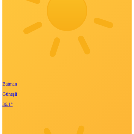
Batman
Güneşli
36.1°