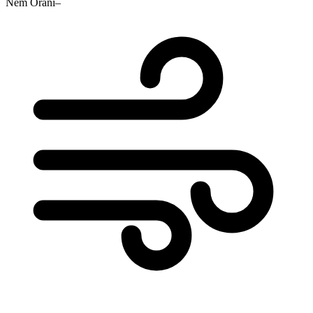
Nem Oranı
–