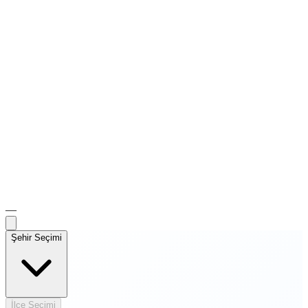
—
Şehir Seçimi
İlçe Seçimi