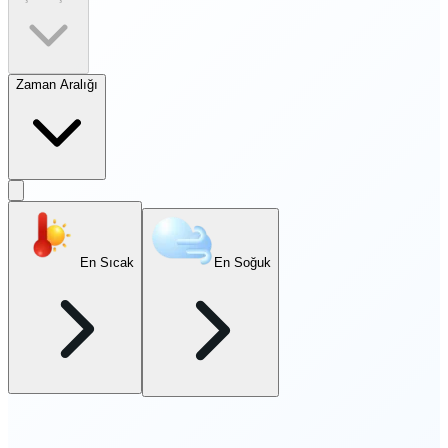
Zaman Aralığı
En Sıcak
En Soğuk