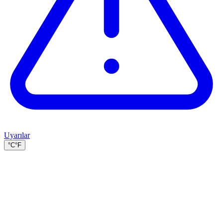
Uyarılar
°C
°F