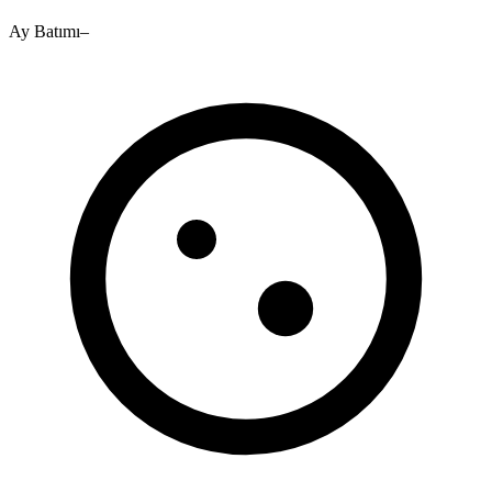
Ay Batımı
–