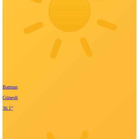
Batman
Güneşli
36.1°