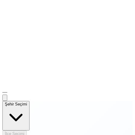
—
Şehir Seçimi
İlçe Seçimi