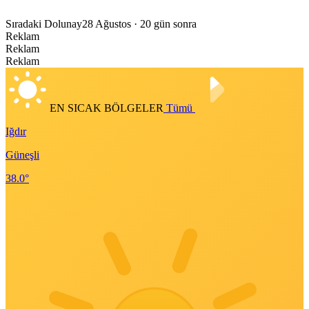
Sıradaki Dolunay
28 Ağustos
· 20 gün sonra
Reklam
Reklam
Reklam
EN SICAK BÖLGELER
Tümü
Iğdır
Güneşli
38.0°