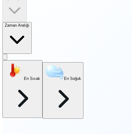
Zaman Aralığı
En Sıcak
En Soğuk