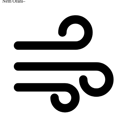
Nem Oranı
–