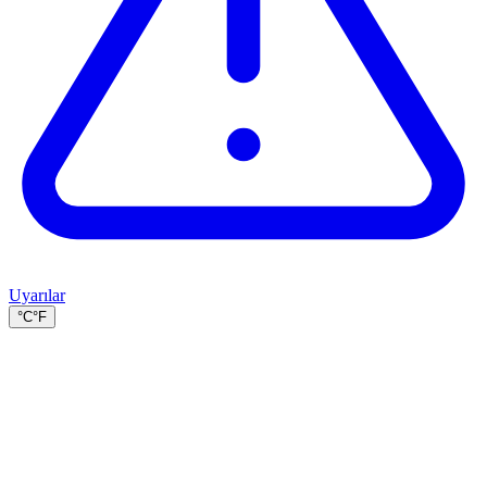
Uyarılar
°C
°F