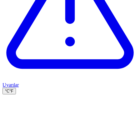
Uyarılar
°C
°F