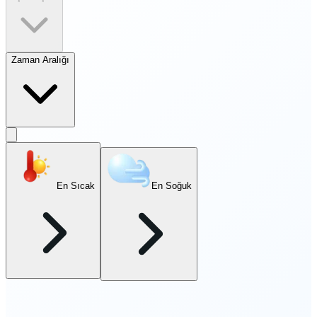
Zaman Aralığı
En Sıcak
En Soğuk