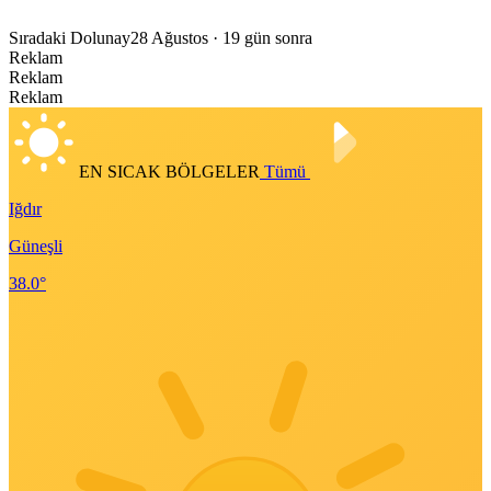
Sıradaki Dolunay
28 Ağustos
· 19 gün sonra
Reklam
Reklam
Reklam
EN SICAK BÖLGELER
Tümü
Iğdır
Güneşli
38.0°