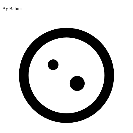
Ay Batımı
–