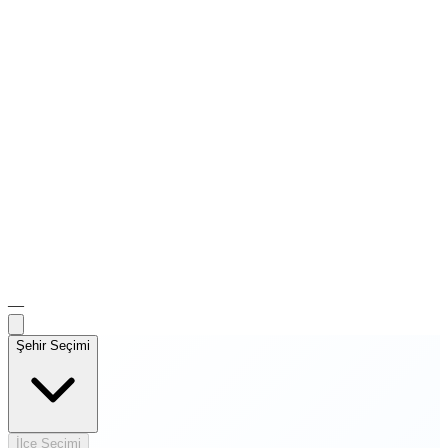
—
Şehir Seçimi
İlçe Seçimi