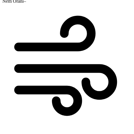
Nem Oranı
–