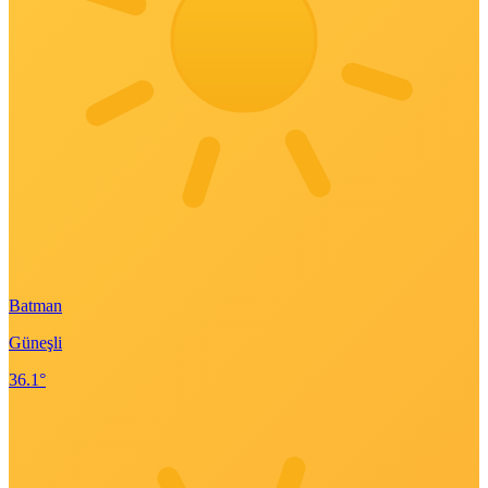
Batman
Güneşli
36.1°